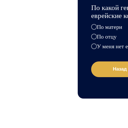
По какой ге
еврейские к
По матери
По отцу
У меня нет 
Назад