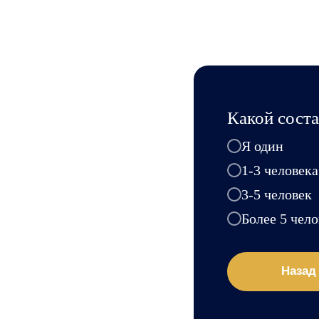
Какой соста
Я один
1-3 человека
3-5 человек
Более 5 чело
Назад