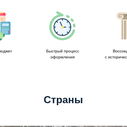
бюджет
Быстрый процесс
Воссое
оформления
с историче
Страны