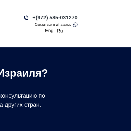
+(972) 585-031270
LET'S GO!
Связаться в whatsapp
Eng
|
Ru
 Израиля?
 консультацию по
 других стран.