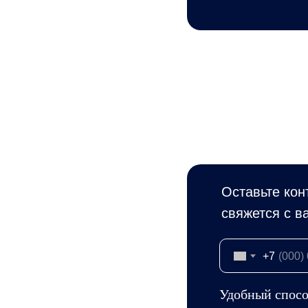
Оставьте кон
свяжется с в
+7
Удобный спосо