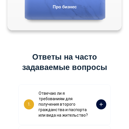
Операционный директор
LET'S GO!
Про бизнес
Ответы на часто
задаваемые вопросы
Отвечаю ли я
требованиям для
1.
получения второго
гражданства и паспорта
или вида на жительство?