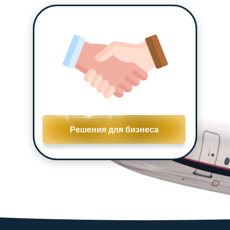
Какое гражданство подойдет именно вам?
1/3
Какие возможности дает
тебе гражданство
Есть ли у вас национальные корни
другой страны (помимо той,
гражданином которой вы являетесь) -
еврейские, польские, австро-
венгерские и т.п.?
Свободное
Решения для бизнеса
перемещение по миру
ᅠ ᅠ ᅠ ᅠ ᅠ
Да
Нет
Репатриация
это процесс получения
гражданства
при наличии корней
(по национальному признаку)
Защищенность