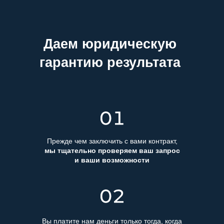
капитала
Назад
Далее
Даем юридическую
Подробнее
гарантию результата
ОАЭ
Улучшение качества
жизни за счет доступа к
В ОАЭ у вас есть возможность
лучшим мировым
открытия международного
сервисам
бизнеса «без границ», открытие
компании в оффшоре,
Прежде чем заключить с вами контракт,
использование налоговых
мы тщательно проверяем ваш запрос
преимуществ (нулевой налог на
и ваши возможности
прибыль)
Везде чувствовать
себя своим
Подробнее
Вы платите нам деньги только тогда, когда