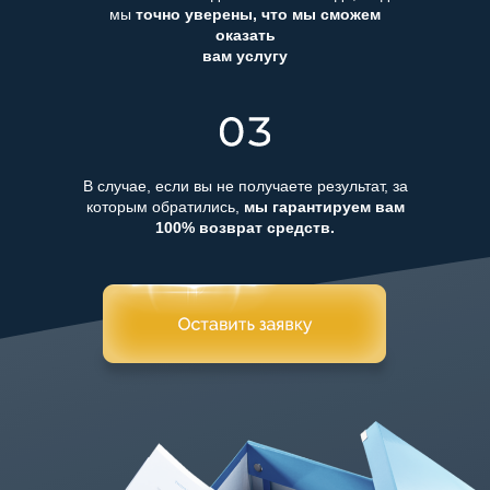
мы
точно уверены, что мы сможем
оказать
вам услугу
Инвестиции
это процесс получения
гражданства через вложение
капитала.
В случае, если вы не получаете результат, за
которым обратились,
мы гарантируем вам
100% возврат средств.
Подробнее
Другое
Также у вас есть возможность
Какое гражданство
развивать свой бизнес вместе
с нами в других странах. Хорошо